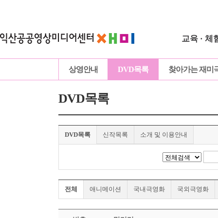
교육 · 체
상영안내
DVD목록
찾아가는 재미
DVD목록
DVD목록
신작목록
소개 및 이용안내
전체
애니메이션
국내극영화
국외극영화