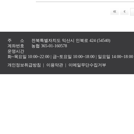
주 소
전북특별자치도 익산시 인북로 424 (54540)
계좌번호
농협 365-01-160578
운영시간
화~목요일 10:00~22:00 | 금~토요일 10:00~18:00 | 일요일 14:00~1
개인정보취급방침
이용약관
이메일무단수집거부