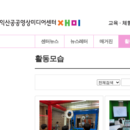
교육 · 체
센터뉴스
뉴스레터
매거진
활
활동모습