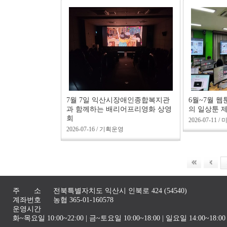
7월 7일 익산시장애인종합복지관
6월~7월 
과 함께하는 배리어프리영화 상영
의 일상툰 
회
2026-07-11
2026-07-16 / 기획운영
주 소
전북특별자치도 익산시 인북로 424 (54540)
계좌번호
농협 365-01-160578
운영시간
화~목요일 10:00~22:00 | 금~토요일 10:00~18:00 | 일요일 14:00~1