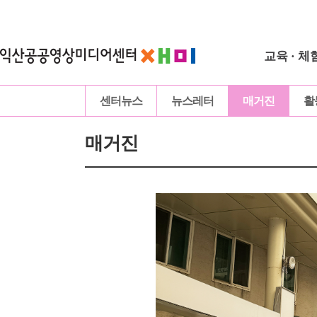
교육 · 체
센터뉴스
뉴스레터
매거진
활
매거진