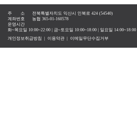
주 소
전북특별자치도 익산시 인북로 424 (54540)
계좌번호
농협 365-01-160578
운영시간
화~목요일 10:00~22:00 | 금~토요일 10:00~18:00 | 일요일 14:00~1
개인정보취급방침
이용약관
이메일무단수집거부