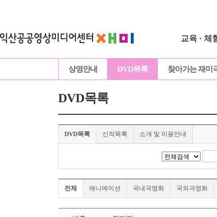
교육 · 체
상영안내
DVD목록
찾아가는 재미
DVD목록
DVD목록
신작목록
소개 및 이용안내
전체
애니메이션
국내극영화
국외극영화