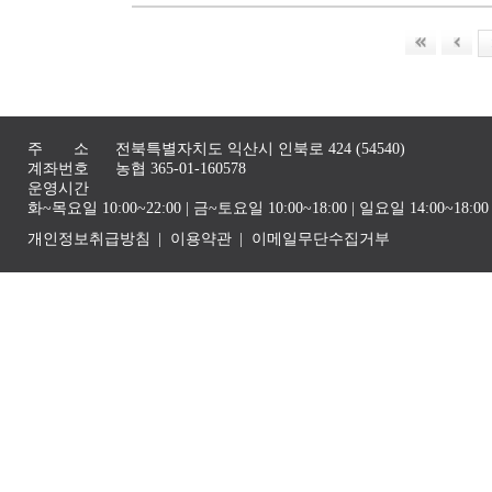
주 소
전북특별자치도 익산시 인북로 424 (54540)
계좌번호
농협 365-01-160578
운영시간
화~목요일 10:00~22:00 | 금~토요일 10:00~18:00 | 일요일 14:00~1
개인정보취급방침
이용약관
이메일무단수집거부