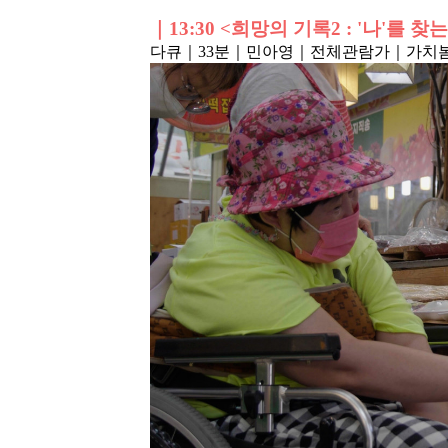
｜
13:30 <희망의 기록2 : '나'를 찾
다큐｜33분
｜민아영
｜전체관람가
｜가치봄