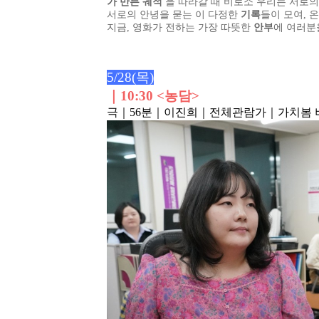
가 만든 궤적'
을 따라갈 때 비로소 우리는 서로의
서로의 안녕을 묻는 이 다정한
기록
들이 모여, 
지금, 영화가 전하는 가장 따뜻한
안부
에 여러분
5/28(목)
｜
10:30 <농담>
극
｜56분
｜이진희
｜전체관람가
｜가치봄 