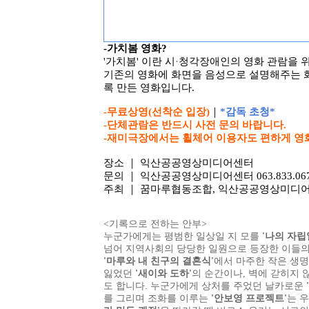
-가치봄 영화?
'가치봄' 이란 시
·
청각장애인의 영화 관람을 위
기존의 영화에 화면을 음성으로 설명해주는 화
록 만든 영화입니다.
-무료상영(선착순 입장)
｜
*
감독 초청*
-단체관람은 반드시 사전 문의 바랍니다.
-재미극장에서는 휠체어 이용자도 편하게 영
장소
｜ 익산공공영상미디어센터
문의
｜ 익산공공영상미디어센터 063.833.0676 ww
주최
｜ 꿈마루협동조합, 익산공공영상미디
<기록으로 전하는 안부>
누군가에게는 평범한 일상일 지 모를
'나의 자립
넘어 지역사회의 당당한 일원으로 등장한 이들의
'마루와 내 친구의 결혼식'
에서 마주한 작은 생명
잃었던
'새이와 도하'
의 순간이나, 벽에 갇히지
도 합니다. 누군가에게 상처를 주었던 날카로운
를 그리며 조화를 이루는
'안보영 프로젝트'
는 