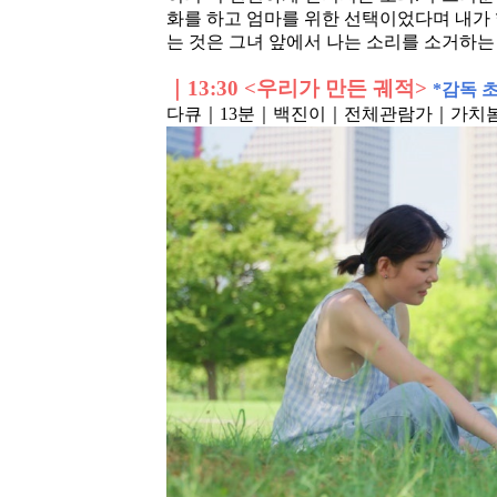
화를 하고 엄마를 위한 선택이었다며 내가 행
는 것은 그녀 앞에서 나는 소리를 소거하는
｜
13:30 <우리가 만든 궤적>
*
감독 
다큐｜13분
｜백진이
｜전체관람가
｜가치봄