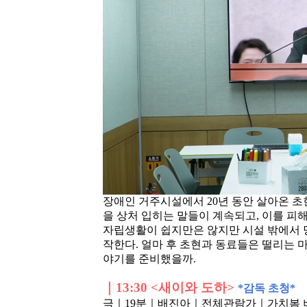
장애인 거주시설에서 20년 동안 살아온 초
을 상처 입히는 말들이 계속되고, 이를 피
자립생활이 쉽지만은 않지만 시설 밖에서 
작한다. 얼마 후 초현과 동료들은 떨리는 
야기를 준비했을까.
｜
13:30 <새이와 도하>
*
감독 초청*
극｜19분
｜배진아
｜전체관람가
｜가치봄 