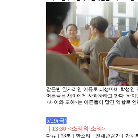
같은반 옆자리인 이유로 뇌성마비 학생인 도
어른들은 새이에게 사과하라고 한다. 하지
<새이와 도하>는 어른들이 맡긴 역할로 
5/29(금)
｜
13:30 <소리의 소리>
다큐｜28분
｜한소리
｜전체관람가
｜가치봄