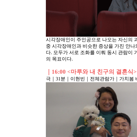
시각장애인이 주인공으로 나오는 자신의 과
중 시각장애인과 비슷한 증상을 가진 안나
다. 모두가 서로 조화를 이뤄 동시 관람
의 목표이다.
｜16
:00 <마루와 내 친구의 결혼식>
극｜31분
｜이현빈
｜전체관람가
｜가치봄 