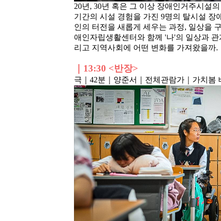
20년, 30년 혹은 그 이상 장애인거주시
기간의 시설 경험을 가진 9명의 탈시설 장
인의 터전을 새롭게 세우는 과정, 일상을 구
애인자립생활센터와 함께 '나'의 일상과 관
리고 지역사회에 어떤 변화를 가져왔을까.
｜
13:30 <반장
>
극｜42분
｜양준서
｜전체관람가
｜가치봄 