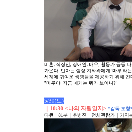
비혼, 직장인, 장애인, 배우, 활동가 등등
가온다. 민아는 깜장 치와와에게 '마루'라는
세계에 귀여운 생명들을 제공하기 위해 견
"마루야, 지금 네게는 뭐가 보이니?"
5/30(토)
｜
10:30 <나의 자립일지>
*
감독 초청
다큐｜81분
｜추병진
｜전체관람가
｜가치봄