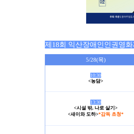
제18회 익산장애인인권영화
5/28(
목
)
10:30
<
농담
>
13:30
<
시설 밖
,
나로 살기
>
<
새이와 도하
>
*
감독 초청*