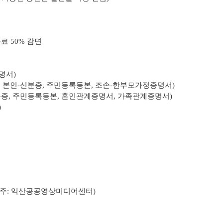
료 50% 감면
명서)
, 본인-신분증, 주민등록등본, 조손-한부모가정증명서)
분증, 주민등록등본, 혼인관계증명서, 가족관계증명서)
)
주
: 익산공공영상미디어센터)