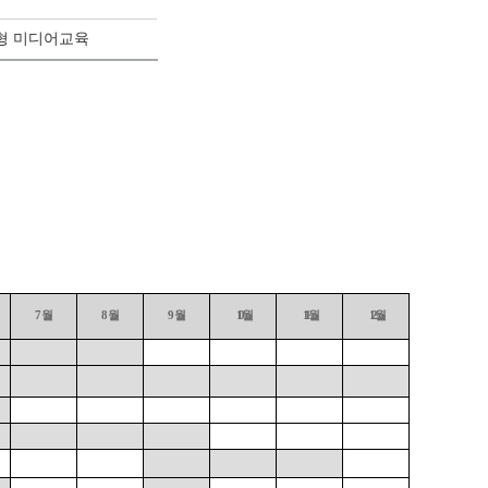
춤형 미디어교육
7
월
8
월
9
월
10
월
11
월
12
월