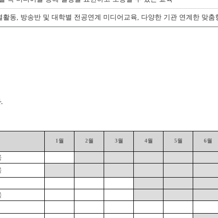
특별활동, 방송반 및 대학별 전공연계 미디어교육, 다양한 기관 연계한 맞
.
1
월
2
월
3
월
4
월
5
월
6
월
육
육
육