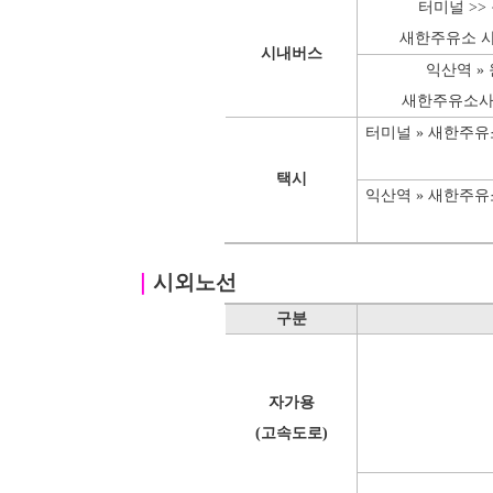
터미널 >>
새한주유소 사
시내버스
익산역 »
새한주유소사
터미널 » 새한주
택시
익산역 » 새한주
｜
시외노선
구분
자가용
(고속도로)