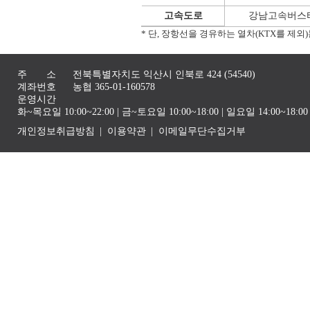
고속도로
강남고속버스터
* 단, 장항선을 경유하는 열차(KTX를 제
주 소
전북특별자치도 익산시 인북로 424 (54540)
계좌번호
농협 365-01-160578
운영시간
화~목요일 10:00~22:00 | 금~토요일 10:00~18:00 | 일요일 14:00~1
개인정보취급방침
이용약관
이메일무단수집거부