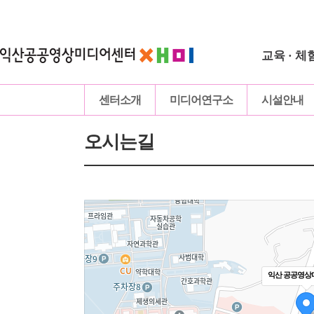
교육 · 체
센터소개
미디어연구소
시설안내
오시는길
익산 공공영상