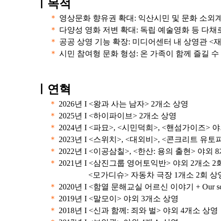
ㅣ
목적
＊
영상문화 향유권 확대: 익산시민 및 문화 소외
＊
다양성 영화 저변 확대: 독립
예술영화 등 다채
·
＊
공공 상영 기능 확장: 미디어센터 내 상영관 <
＊
시민 참여형 문화 형성: 온 가족이 함께 즐길 
ㅣ연혁
＊
2026년 I <왕과 사는 남자> 2개소 상영
＊
2025년 I <하이파이브> 2개소 상영
＊
2024년 I <파묘>, <시민덕희>, <핸섬가이즈> 
＊
2023년 I <스위치>, <대외비>, <콘크리트 유토
＊
2022년 I <이공삼칠>, <한산: 용의 출현> 야외 
＊
2021년 I <삼진그룹 영어토익반> 야외 2개소 2
<모가디슈> 자동차 극장 1개소 2회 상
＊
2020년 I <함열 문해교실 어르신 이야기 + Our 
＊
2019년 I <말모이> 야외 3개소 상영
＊
2018년 I <신과 함께: 죄와 벌> 야외 4개소 상영