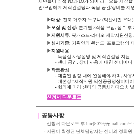
시민들이 직접
PD
와
DJ
가 되어 라디오를 제작할
인
/
모임에게 제작컨설팅과 녹음 공간
/
장비를 지
▶
대상
:
전북 거주자 누구나
(
익산시민 우대
)
▶
모집 및 선정
:
분기별
3
작품 모집
,
접수 후
▶
지원서류
:
팟캐스트
·
라디오 제작지원신
▶
심사기준
:
기획안의 완성도
,
프로그램의 
▶
지원내용
-
녹음실 사용설명 및 제작컨설팅 지원
-
센터 공간
,
장비 사용에 대한 센터머니
▶
작품완성
-
제출된 일정 내에 완성해야 하며
,
사유
-
대본상
“
제작지원 익산공공영상미디어
-
협의에 따라 센터의 공동체라디오 채
신청서 다운로드
｜
공통사항
-
신청서 다운로드 후
imcj8079@gmail.com
으
-
지원이 확정된 단체담당자는 센터의 정회원 