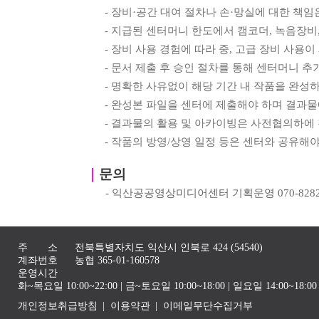
-
장비
·
공간 대여 절차나 손
·
망실에 대한 책임
-
지급된 센터머니 한도에서 캠코더
,
녹음장비
-
장비 사용 경험에 따라 중
,
고급 장비 사용이
-
문서 제출 후 승인 절차를 통해 센터머니 추
-
명확한 사유없이 해당 기간 내 작품을 완성
-
완성본 파일을 센터에 제출해야 하며 결과물
-
결과물의 활용 및 아카이빙은 사전협의하에
-
작품의 방영
/
상영 일정 등은 센터와 공유해야
｜
문의
-
익산공공영상미디어센터 기획운영
070-828
주 소
전북특별자치도 익산시 인북로 424 (54540)
계좌번호
농협 365-01-160578
운영시간
화~목요일 10:00~22:00 | 금~토요일 10:00~18:00 | 일요일 14:00~1
개인정보취급방침
이용약관
이메일무단수집거부