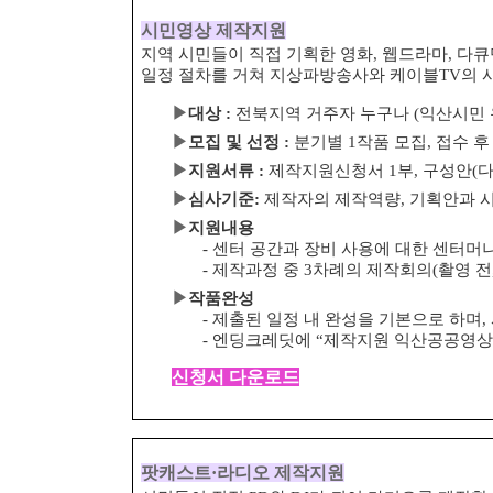
시민영상 제작지원
지역 시민들이 직접 기획한 영화, 웹드라마, 다
일정 절차를 거쳐 지상파방송사와 케이블
TV
의 
▶
대상
:
전북지역 거주자 누구나
(
익산시민 
▶
모집 및 선정
:
분기별
1
작품 모집
,
접수 후
▶
지원서류
:
제작지원신청서
1
부
,
구성안
(
▶
심사기준
:
제작자의 제작역량
,
기획안과 
▶
지원내용
-
센터 공간과 장비 사용에 대한 센터머
-
제작과정 중
3
차례의 제작회의
(
촬영 전
▶
작품완성
-
제출된 일정 내 완성을 기본으로 하며
,
-
엔딩크레딧에
“
제작지원 익산공공영상
신청서 다운로드
팟캐스트
·
라디오 제작지원