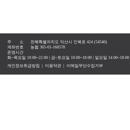
주 소
전북특별자치도 익산시 인북로 424 (54540)
계좌번호
농협 365-01-160578
운영시간
화~목요일 10:00~22:00 | 금~토요일 10:00~18:00 | 일요일 14:00~1
개인정보취급방침
이용약관
이메일무단수집거부