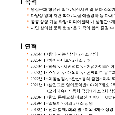
ㅣ
목적
＊
영상문화 향유권 확대: 익산시민 및 문화 소외
＊
다양성 영화 저변 확대: 독립
예술영화 등 다채
·
＊
공공 상영 기능 확장: 미디어센터 내 상영관 <
＊
시민 참여형 문화 형성: 온 가족이 함께 즐길 
ㅣ연혁
＊
2026년 I <왕과 사는 남자> 2개소 상영
＊
2025년 I <하이파이브> 2개소 상영
＊
2024년 I <파묘>, <시민덕희>, <핸섬가이즈> 
＊
2023년 I <스위치>, <대외비>, <콘크리트 유토
＊
2022년 I <이공삼칠>, <한산: 용의 출현> 야외 
＊
2021년 I <삼진그룹 영어토익반> 야외 2개소 2
<모가디슈> 자동차 극장 1개소 2회 상
＊
2020년 I <함열 문해교실 어르신 이야기 + Our 
＊
2019년 I <말모이> 야외 3개소 상영
＊
2018년 I <신과 함께: 죄와 벌> 야외 4개소 상영