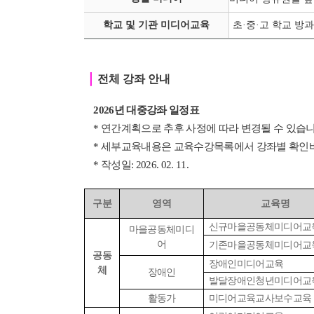
학교 및 기관 미디어교육
초·중
·
고 학교 방과
｜
전체 강좌 안내
2026년 대중강좌 일정표
* 연간계획으로 추후 사정에 따라 변경될 수 있습니
* 세부교육내용은 교육수강목록에서 강좌별 확인
* 작성일: 2026. 02. 11.
구분
영역
교육명
신규마을공동체미디어교
마을공동체미디
어
기존마을공동체미디어교
공동
장애인미디어교육
체
장애인
발달장애인청년미디어교
활동가
미디어교육교사보수교육