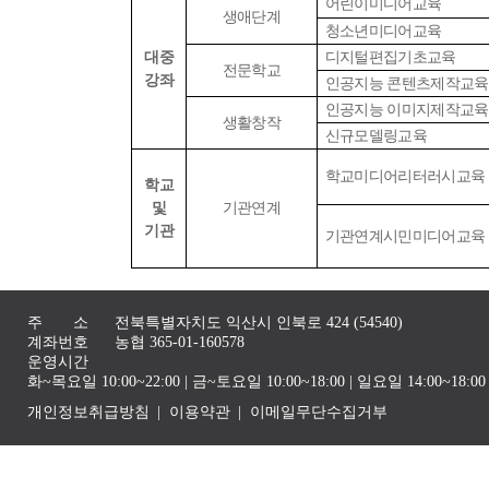
어린이미디어교육
생애단계
청소년미디어교육
대중
디지털편집기초교육
전문학교
강좌
인공지능 콘텐츠제작교육
인공지능 이미지제작교육
생활창작
신규모델링교육
학교미디어리터러시교육
학교
및
기관연계
기관
기관연계시민미디어교육
주 소
전북특별자치도 익산시 인북로 424 (54540)
계좌번호
농협 365-01-160578
운영시간
화~목요일 10:00~22:00 | 금~토요일 10:00~18:00 | 일요일 14:00~1
개인정보취급방침
이용약관
이메일무단수집거부