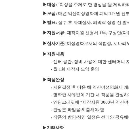
▶대상:
‘여성을 주제로 한 영상물’을 제작하려
▶
모집:
매년 익산여성영화제 폐막 1개월 전
▶
발표:
접수 후 자체심사, 폐막작 상영 전 발
▶
지원서류:
제작지원 신청서 1부, 구성안(다
▶
심사기준:
여성영화로서의 적합성,
시나리오
▶
지원내용
- 센터 공간, 장비 사용에 대한 센터머니 지
- 월 1회 제작자 모임 운영
▶
작품완성
- 지원결정 후 다음 해 익산여성영화제 개
- 명확한 사유없이 기간 내 작품을 완성
- 엔딩크레딧에 “제작지원 0000년 익산
- 완성본 파일을 제출해야 함
- 작품의 방영/상영 일정은 센터와 공유해
▶기타사항