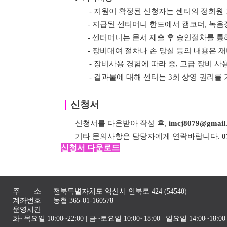
- 지원이 확정된 신청자는 센터의 정회원
- 지급된 센터머니 한도에서 캠코더, 녹음
- 센터머니는
문서 제출 후 승인절차를 통
- 장비대여 절차나 손 망실 등의 내용은
- 장비사용 경험에 따라 중, 고급 장비 사
- 결과물에 대해 센터는 3회 상영 권리를
｜
신청서
신청서를 다운받아 작성 후,
imcj8079@gmail
기타 문의사항은 담당자에게 연락바랍니다.
0
신청서 다운로드
주 소
전북특별자치도 익산시 인북로 424 (54540)
계좌번호
농협 365-01-160578
운영시간
화~목요일 10:00~22:00 | 금~토요일 10:00~18:00 | 일요일 14:00~1