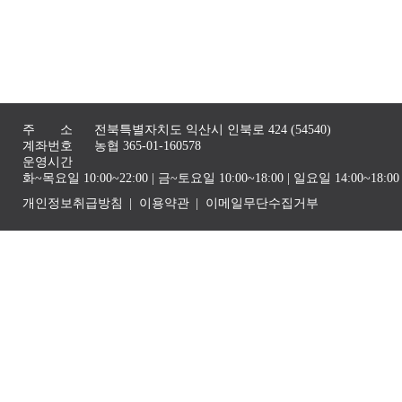
주 소
전북특별자치도 익산시 인북로 424 (54540)
계좌번호
농협 365-01-160578
운영시간
화~목요일 10:00~22:00 | 금~토요일 10:00~18:00 | 일요일 14:00~1
개인정보취급방침
이용약관
이메일무단수집거부