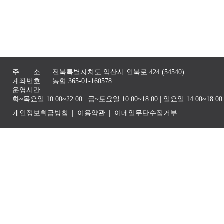
주 소
전북특별자치도 익산시 인북로 424 (54540)
계좌번호
농협 365-01-160578
운영시간
화~목요일 10:00~22:00 | 금~토요일 10:00~18:00 | 일요일 14:00~1
개인정보취급방침
이용약관
이메일무단수집거부