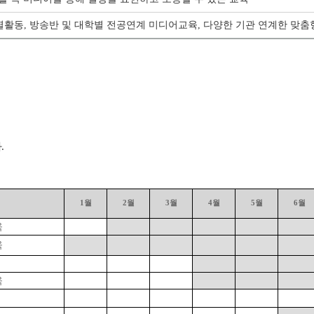
특별활동, 방송반 및 대학별 전공연계 미디어교육, 다양한 기관 연계한 맞
.
1
월
2
월
3
월
4
월
5
월
6
월
육
육
육