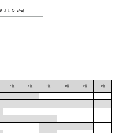
춤형 미디어교육
7
월
8
월
9
월
10
월
11
월
12
월