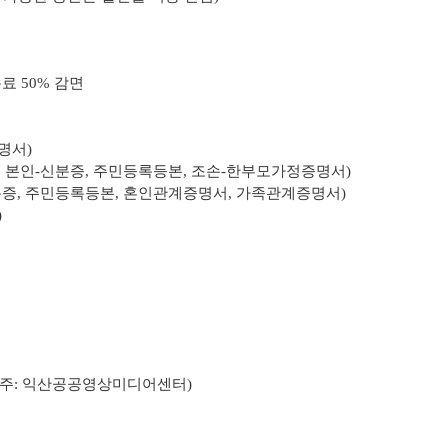
료 50% 감면
명서)
, 본인-신분증, 주민등록등본, 조손-한부모가정증명서)
분증, 주민등록등본, 혼인관계증명서, 가족관계증명서)
)
주
: 익산공공영상미디어센터)