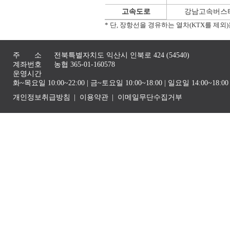
고속도로
강남고속버스터
* 단, 장항선을 경유하는 열차(KTX를 제
주 소
전북특별자치도 익산시 인북로 424 (54540)
계좌번호
농협 365-01-160578
운영시간
화~목요일 10:00~22:00 | 금~토요일 10:00~18:00 | 일요일 14:00~1
개인정보취급방침
이용약관
이메일무단수집거부