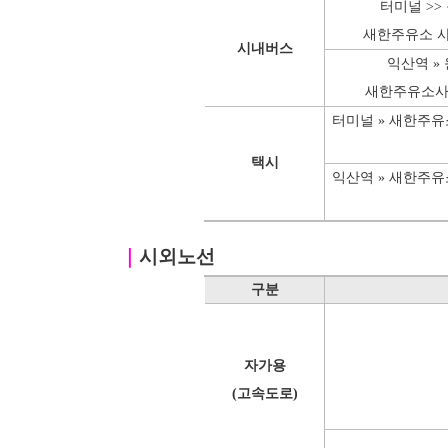
터미널 >>
새한주유소 사
시내버스
익산역 »
새한주유소사
터미널 » 새한주
택시
익산역 » 새한주
｜
시외노선
구분
자가용
(고속도로)