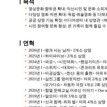
ㅣ
목적
＊
영상문화 향유권 확대: 익산시민 및 문화 소외
＊
다양성 영화 저변 확대: 독립
예술영화 등 다채
·
＊
공공 상영 기능 확장: 미디어센터 내 상영관 <
＊
시민 참여형 문화 형성: 온 가족이 함께 즐길 
ㅣ연혁
＊
2026년 I <왕과 사는 남자> 2개소 상영
＊
2025년 I <하이파이브> 2개소 상영
＊
2024년 I <파묘>, <시민덕희>, <핸섬가이즈> 
＊
2023년 I <스위치>, <대외비>, <콘크리트 유토
＊
2022년 I <이공삼칠>, <한산: 용의 출현> 야외 
＊
2021년 I <삼진그룹 영어토익반> 야외 2개소 2
<모가디슈> 자동차 극장 1개소 2회 상
＊
2020년 I <함열 문해교실 어르신 이야기 + Our 
＊
2019년 I <말모이> 야외 3개소 상영
＊
2018년 I <신과 함께: 죄와 벌> 야외 4개소 상영