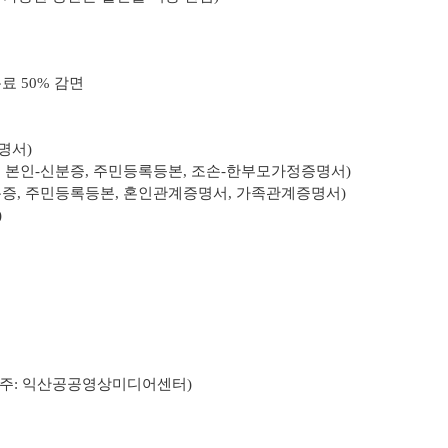
료 50% 감면
명서)
, 본인-신분증, 주민등록등본, 조손-한부모가정증명서)
분증, 주민등록등본, 혼인관계증명서, 가족관계증명서)
)
주
: 익산공공영상미디어센터)