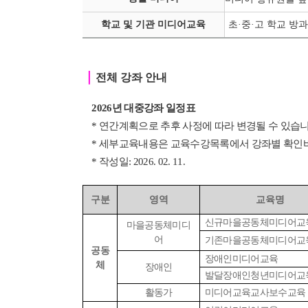
학교 및 기관 미디어교육
초·중
·
고 학교 방과
｜
전체 강좌 안내
2026년 대중강좌 일정표
* 연간계획으로 추후 사정에 따라 변경될 수 있습니
* 세부교육내용은 교육수강목록에서 강좌별 확인
* 작성일: 2026. 02. 11.
구분
영역
교육명
신규마을공동체미디어교
마을공동체미디
어
기존마을공동체미디어교
공동
장애인미디어교육
체
장애인
발달장애인청년미디어교
활동가
미디어교육교사보수교육