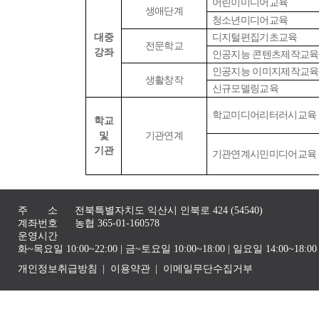
어린이미디어교육
생애단계
청소년미디어교육
대중
디지털편집기초교육
전문학교
강좌
인공지능 콘텐츠제작교육
인공지능 이미지제작교육
생활창작
신규모델링교육
학교미디어리터러시교육
학교
및
기관연계
기관
기관연계시민미디어교육
주 소
전북특별자치도 익산시 인북로 424 (54540)
계좌번호
농협 365-01-160578
운영시간
화~목요일 10:00~22:00 | 금~토요일 10:00~18:00 | 일요일 14:00~1
개인정보취급방침
이용약관
이메일무단수집거부