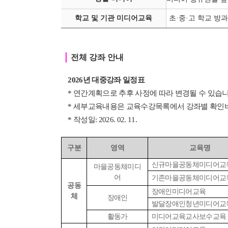
학교 및 기관 미디어교육
초·중
·
고 학교 방과
｜
전체 강좌 안내
2026년 대중강좌 일정표
* 연간계획으로 추후 사정에 따라 변경될 수 있습니
* 세부교육내용은 교육수강목록에서 강좌별 확인
* 작성일: 2026. 02. 11.
구분
영역
교육명
신규마을공동체미디어교
마을공동체미디
어
기존마을공동체미디어교
공동
장애인미디어교육
체
장애인
발달장애인청년미디어교
활동가
미디어교육교사보수교육