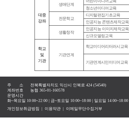
어린이미디어교육
생애단계
청소년미디어교육
대중
디지털편집기초교육
전문학교
강좌
인공지능 콘텐츠제작교육
인공지능 이미지제작교육
생활창작
신규모델링교육
학교미디어리터러시교육
학교
및
기관연계
기관
기관연계시민미디어교육
주 소
전북특별자치도 익산시 인북로 424 (54540)
계좌번호
농협 365-01-160578
운영시간
화~목요일 10:00~22:00 | 금~토요일 10:00~18:00 | 일요일 14:00~1
개인정보취급방침
이용약관
이메일무단수집거부