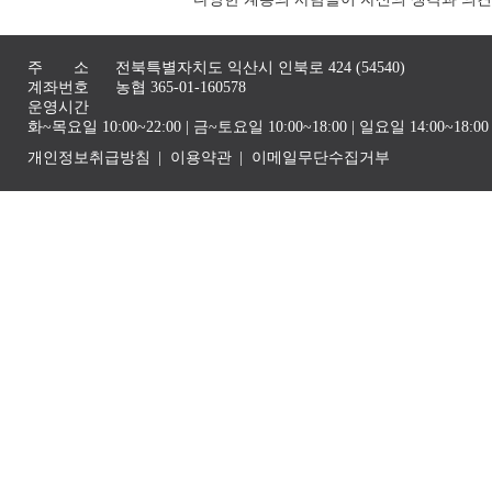
주 소
전북특별자치도 익산시 인북로 424 (54540)
계좌번호
농협 365-01-160578
운영시간
화~목요일 10:00~22:00 | 금~토요일 10:00~18:00 | 일요일 14:00~1
개인정보취급방침
이용약관
이메일무단수집거부