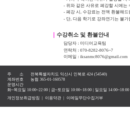
- 위와 같은 사유로 폐강할 시에는 
- 폐강 시, 수강료는 전액 환불해드
- 단, 다음 학기로 강좌연기는 불가
｜
수강취소 및 환불안내
담당자 : 미디어교육팀
연락처 : 070-8282-8076~7
이메일 : iksanmc8076@gmail.com
주 소
전북특별자치도 익산시 인북로 424 (54540)
계좌번호
농협 365-01-160578
운영시간
화~목요일 10:00~22:00 | 금~토요일 10:00~18:00 | 일요일 14:00~1
개인정보취급방침
이용약관
이메일무단수집거부