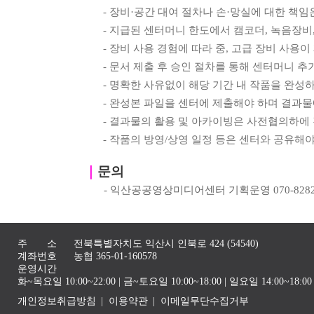
-
장비
·
공간 대여 절차나 손
·
망실에 대한 책임
-
지급된 센터머니 한도에서 캠코더
,
녹음장비
-
장비 사용 경험에 따라 중
,
고급 장비 사용이
-
문서 제출 후 승인 절차를 통해 센터머니 추
-
명확한 사유없이 해당 기간 내 작품을 완성
-
완성본 파일을 센터에 제출해야 하며 결과물
-
결과물의 활용 및 아카이빙은 사전협의하에
-
작품의 방영
/
상영 일정 등은 센터와 공유해야
｜
문의
-
익산공공영상미디어센터 기획운영
070-828
주 소
전북특별자치도 익산시 인북로 424 (54540)
계좌번호
농협 365-01-160578
운영시간
화~목요일 10:00~22:00 | 금~토요일 10:00~18:00 | 일요일 14:00~1
개인정보취급방침
이용약관
이메일무단수집거부