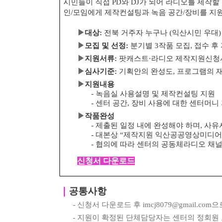
시민들이 직접
PD
와
DJ
가 되어 라디오를 제작할
인
/
모임에게 제작컨설팅과 녹음 공간
/
장비를 지
▶
대상
:
전북 거주자 누구나
(
익산시민 우대
)
▶
모집 및 선정
:
분기별
3
작품 모집
,
접수 후
▶
지원서류
:
팟캐스트
·
라디오 제작지원신
▶
심사기준
:
기획안의 완성도
,
프로그램의 
▶
지원내용
-
녹음실 사용설명 및 제작컨설팅 지원
-
센터 공간
,
장비 사용에 대한 센터머니
▶
작품완성
-
제출된 일정 내에 완성해야 하며
,
사유
-
대본상
“
제작지원 익산공공영상미디어
-
협의에 따라 센터의 공동체라디오 채
신청서 다운로드
｜
공통사항
-
신청서 다운로드 후
imcj8079@gmail.com
으
-
지원이 확정된 단체담당자는 센터의 정회원 