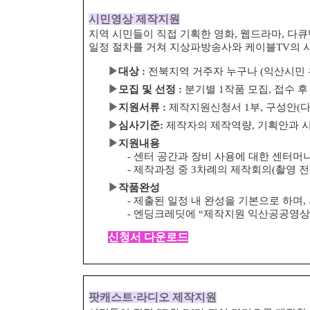
시민영상 제작지원
지역 시민들이 직접 기획한 영화, 웹드라마, 다
일정 절차를 거쳐 지상파방송사와 케이블
TV
의 
▶
대상
:
전북지역 거주자 누구나
(
익산시민 
▶
모집 및 선정
:
분기별
1
작품 모집
,
접수 후
▶
지원서류
:
제작지원신청서
1
부
,
구성안
(
▶
심사기준
:
제작자의 제작역량
,
기획안과 
▶
지원내용
-
센터 공간과 장비 사용에 대한 센터머
-
제작과정 중
3
차례의 제작회의
(
촬영 전
▶
작품완성
-
제출된 일정 내 완성을 기본으로 하며
,
-
엔딩크레딧에
“
제작지원 익산공공영상
신청서 다운로드
팟캐스트
·
라디오 제작지원