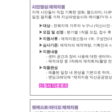
시민영상 제작지원
지역 시민들이 직접 기획한 영화, 웹드라마, 다
일정 절차를 거쳐 지상파방송사와 케이블
TV
의 
▶
대상
:
전북지역 거주자 누구나
(
익산시민 
▶
모집 및 선정
:
분기별
1
작품 모집
,
접수 후
▶
지원서류
:
제작지원신청서
1
부
,
구성안
(
▶
심사기준
:
제작자의 제작역량
,
기획안과 
▶
지원내용
-
센터 공간과 장비 사용에 대한 센터머
-
제작과정 중
3
차례의 제작회의
(
촬영 전
▶
작품완성
-
제출된 일정 내 완성을 기본으로 하며
,
-
엔딩크레딧에
“
제작지원 익산공공영상
신청서 다운로드
팟캐스트
·
라디오 제작지원