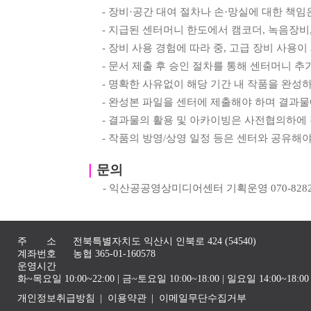
-
장비
·
공간 대여 절차나 손
·
망실에 대한 책임
-
지급된 센터머니 한도에서 캠코더
,
녹음장비
-
장비 사용 경험에 따라 중
,
고급 장비 사용이
-
문서 제출 후 승인 절차를 통해 센터머니 추
-
명확한 사유없이 해당 기간 내 작품을 완성
-
완성본 파일을 센터에 제출해야 하며 결과물
-
결과물의 활용 및 아카이빙은 사전협의하에
-
작품의 방영
/
상영 일정 등은 센터와 공유해야
｜
문의
-
익산공공영상미디어센터 기획운영
070-828
주 소
전북특별자치도 익산시 인북로 424 (54540)
계좌번호
농협 365-01-160578
운영시간
화~목요일 10:00~22:00 | 금~토요일 10:00~18:00 | 일요일 14:00~1
개인정보취급방침
이용약관
이메일무단수집거부