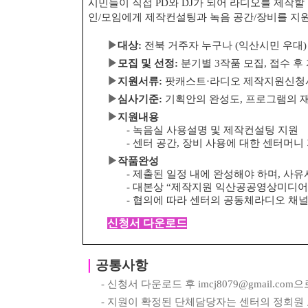
시민들이 직접
PD
와
DJ
가 되어 라디오를 제작할
인
/
모임에게 제작컨설팅과 녹음 공간
/
장비를 지
▶
대상
:
전북 거주자 누구나
(
익산시민 우대
)
▶
모집 및 선정
:
분기별
3
작품 모집
,
접수 후
▶
지원서류
:
팟캐스트
·
라디오 제작지원신
▶
심사기준
:
기획안의 완성도
,
프로그램의 
▶
지원내용
-
녹음실 사용설명 및 제작컨설팅 지원
-
센터 공간
,
장비 사용에 대한 센터머니
▶
작품완성
-
제출된 일정 내에 완성해야 하며
,
사유
-
대본상
“
제작지원 익산공공영상미디어
-
협의에 따라 센터의 공동체라디오 채
신청서 다운로드
｜
공통사항
-
신청서 다운로드 후
imcj8079@gmail.com
으
-
지원이 확정된 단체담당자는 센터의 정회원 