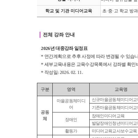
학교 및 기관 미디어교육
초·중
·
고 학교 방과
｜
전체 강좌 안내
2026년 대중강좌 일정표
* 연간계획으로 추후 사정에 따라 변경될 수 있습니
* 세부교육내용은 교육수강목록에서 강좌별 확인
* 작성일: 2026. 02. 11.
구분
영역
교육명
신규마을공동체미디어교
마을공동체미디
어
기존마을공동체미디어교
공동
장애인미디어교육
체
장애인
발달장애인청년미디어교
활동가
미디어교육교사보수교육