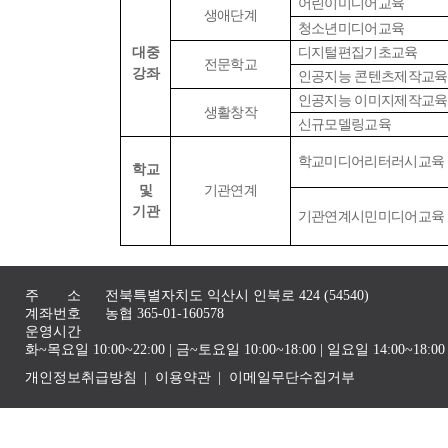
어린이미디어교육
생애단계
청소년미디어교육
대중
디지털편집기초교육
전문학교
강좌
인공지능 콘텐츠제작교육
인공지능 이미지제작교육
생활창작
신규모델링교육
학교미디어리터러시교육
학교
및
기관연계
기관
기관연계시민미디어교육
주 소
전북특별자치도 익산시 인북로 424 (54540)
계좌번호
농협 365-01-160578
운영시간
화~목요일 10:00~22:00 | 금~토요일 10:00~18:00 | 일요일 14:00~1
개인정보취급방침
이용약관
이메일무단수집거부