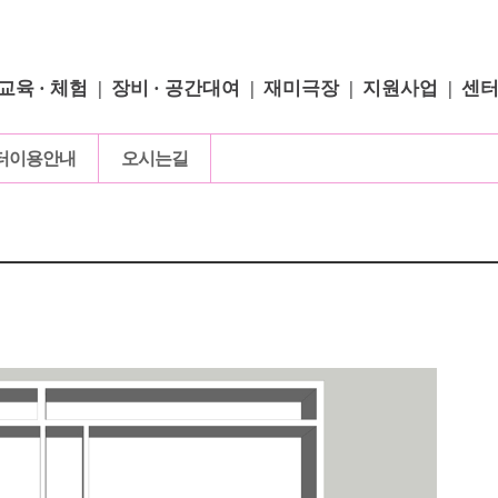
교육 · 체험
장비 · 공간대여
재미극장
지원사업
센
터이용안내
오시는길