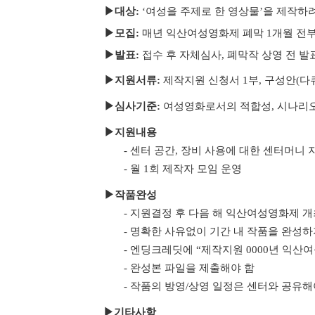
▶대상:
‘여성을 주제로 한 영상물’을 제작하려
▶
모집:
매년 익산여성영화제 폐막 1개월 전
▶
발표:
접수 후 자체심사, 폐막작 상영 전 발
▶
지원서류:
제작지원 신청서 1부, 구성안(다
▶
심사기준:
여성영화로서의 적합성,
시나리오
▶
지원내용
- 센터 공간, 장비 사용에 대한 센터머니 지
- 월 1회 제작자 모임 운영
▶
작품완성
- 지원결정 후 다음 해 익산여성영화제 개
- 명확한 사유없이 기간 내 작품을 완성
- 엔딩크레딧에 “제작지원 0000년 익산
- 완성본 파일을 제출해야 함
- 작품의 방영/상영 일정은 센터와 공유해
▶기타사항