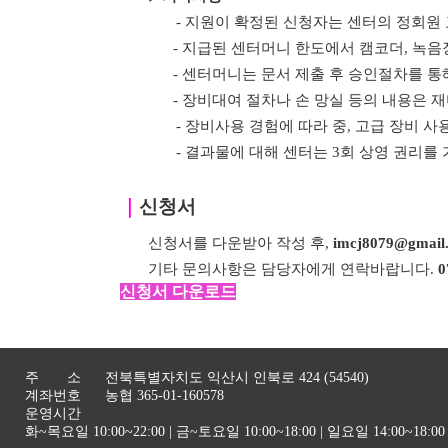
- 지원이 확정된 신청자는 센터의 정회원
- 지급된 센터머니 한도에서 캠코더, 녹음
- 센터머니는
문서 제출 후 승인절차를 통
- 장비대여 절차나 손 망실 등의 내용은
- 장비사용 경험에 따라 중, 고급 장비 사
- 결과물에 대해 센터는 3회 상영 권리를
｜
신청서
신청서를 다운받아 작성 후,
imcj8079@gmail
기타 문의사항은 담당자에게 연락바랍니다.
0
신청서 다운로드
주 소
전북특별자치도 익산시 인북로 424 (54540)
계좌번호
농협 365-01-160578
운영시간
화~목요일 10:00~22:00 | 금~토요일 10:00~18:00 | 일요일 14:00~1