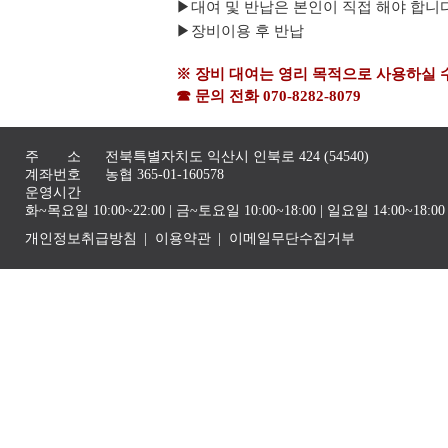
▶
대여 및 반납은 본인이 직접 해야 합니
▶
장비이용 후 반납
※ 장비 대여는 영리 목적으로 사용하실 
☎ 문의 전화 070-8282-8079
주 소
전북특별자치도 익산시 인북로 424 (54540)
계좌번호
농협 365-01-160578
운영시간
화~목요일 10:00~22:00 | 금~토요일 10:00~18:00 | 일요일 14:00~1
개인정보취급방침
이용약관
이메일무단수집거부