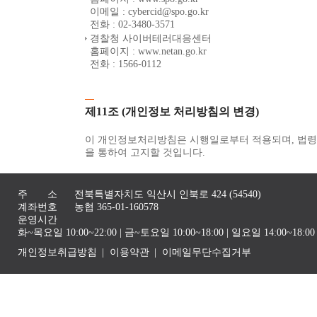
이메일 : cybercid@spo.go.kr
전화 : 02-3480-3571
경찰청 사이버테러대응센터
홈페이지 : www.netan.go.kr
전화 : 1566-0112
제11조 (개인정보 처리방침의 변경)
이 개인정보처리방침은 시행일로부터 적용되며, 법령 
을 통하여 고지할 것입니다.
주 소
전북특별자치도 익산시 인북로 424 (54540)
계좌번호
농협 365-01-160578
운영시간
화~목요일 10:00~22:00 | 금~토요일 10:00~18:00 | 일요일 14:00~1
개인정보취급방침
이용약관
이메일무단수집거부