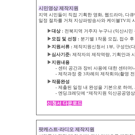
시민영상 제작지원
지역 시민들이 직접 기획한 영화, 웹드라마, 다
일정 절차를 거쳐 지상파방송사와 케이블
TV
의 
▶
대상
:
전북지역 거주자 누구나
(
익산시민 
▶
모집 및 선정
:
분기별
1
작품 모집
,
접수 후
▶
지원서류
:
제작지원신청서
1
부
,
구성안
(
▶
심사기준
:
제작자의 제작역량
,
기획안과 
▶
지원내용
-
센터 공간과 장비 사용에 대한 센터머
-
제작과정 중
3
차례의 제작회의
(
촬영 전
▶
작품완성
-
제출된 일정 내 완성을 기본으로 하며
,
-
엔딩크레딧에
“
제작지원 익산공공영상
신청서 다운로드
팟캐스트
·
라디오 제작지원