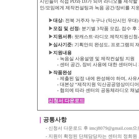
시민들이 직접
PD
와
DJ
가 되어 라디오를 제작할
인
/
모임에게 제작컨설팅과 녹음 공간
/
장비를 지
▶
대상
:
전북 거주자 누구나
(
익산시민 우대
)
▶
모집 및 선정
:
분기별
3
작품 모집
,
접수 후
▶
지원서류
:
팟캐스트
·
라디오 제작지원신
▶
심사기준
:
기획안의 완성도
,
프로그램의 
▶
지원내용
-
녹음실 사용설명 및 제작컨설팅 지원
-
센터 공간
,
장비 사용에 대한 센터머니
▶
작품완성
-
제출된 일정 내에 완성해야 하며
,
사유
-
대본상
“
제작지원 익산공공영상미디어
-
협의에 따라 센터의 공동체라디오 채
신청서 다운로드
｜
공통사항
-
신청서 다운로드 후
imcj8079@gmail.com
으
-
지원이 확정된 단체담당자는 센터의 정회원 