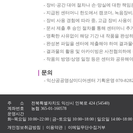
-
장비
·
공간 대여 절차나 손
·
망실에 대한 책임
-
지급된 센터머니 한도에서 캠코더
,
녹음장비
-
장비 사용 경험에 따라 중
,
고급 장비 사용이
-
문서 제출 후 승인 절차를 통해 센터머니 추
-
명확한 사유없이 해당 기간 내 작품을 완성
-
완성본 파일을 센터에 제출해야 하며 결과물
-
결과물의 활용 및 아카이빙은 사전협의하에
-
작품의 방영
/
상영 일정 등은 센터와 공유해야
｜
문의
-
익산공공영상미디어센터 기획운영
070-828
주 소
전북특별자치도 익산시 인북로 424 (54540)
계좌번호
농협 365-01-160578
운영시간
화~목요일 10:00~22:00 | 금~토요일 10:00~18:00 | 일요일 14:00~1
개인정보취급방침
이용약관
이메일무단수집거부