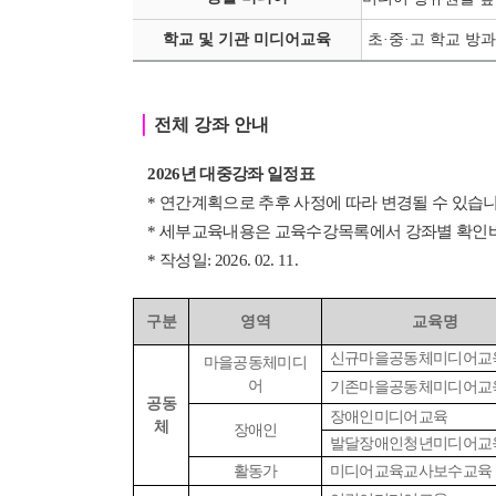
학교 및 기관 미디어교육
초·중
·
고 학교 방과
｜
전체 강좌 안내
2026년 대중강좌 일정표
* 연간계획으로 추후 사정에 따라 변경될 수 있습니
* 세부교육내용은 교육수강목록에서 강좌별 확인
* 작성일: 2026. 02. 11.
구분
영역
교육명
신규마을공동체미디어교
마을공동체미디
어
기존마을공동체미디어교
공동
장애인미디어교육
체
장애인
발달장애인청년미디어교
활동가
미디어교육교사보수교육