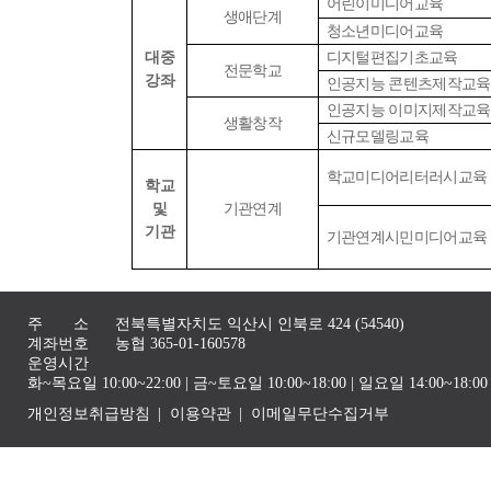
어린이미디어교육
생애단계
청소년미디어교육
대중
디지털편집기초교육
전문학교
강좌
인공지능 콘텐츠제작교육
인공지능 이미지제작교육
생활창작
신규모델링교육
학교미디어리터러시교육
학교
및
기관연계
기관
기관연계시민미디어교육
주 소
전북특별자치도 익산시 인북로 424 (54540)
계좌번호
농협 365-01-160578
운영시간
화~목요일 10:00~22:00 | 금~토요일 10:00~18:00 | 일요일 14:00~1
개인정보취급방침
이용약관
이메일무단수집거부