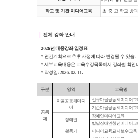
학교 및 기관 미디어교육
초·중
·
고 학교 방과
｜
전체 강좌 안내
2026년 대중강좌 일정표
* 연간계획으로 추후 사정에 따라 변경될 수 있습니
* 세부교육내용은 교육수강목록에서 강좌별 확인
* 작성일: 2026. 02. 11.
구분
영역
교육명
신규마을공동체미디어교
마을공동체미디
어
기존마을공동체미디어교
공동
장애인미디어교육
체
장애인
발달장애인청년미디어교
활동가
미디어교육교사보수교육