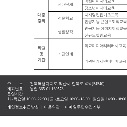
어린이미디어교육
생애단계
청소년미디어교육
대중
디지털편집기초교육
전문학교
강좌
인공지능 콘텐츠제작교육
인공지능 이미지제작교육
생활창작
신규모델링교육
학교미디어리터러시교육
학교
및
기관연계
기관
기관연계시민미디어교육
주 소
전북특별자치도 익산시 인북로 424 (54540)
계좌번호
농협 365-01-160578
운영시간
화~목요일 10:00~22:00 | 금~토요일 10:00~18:00 | 일요일 14:00~1
개인정보취급방침
이용약관
이메일무단수집거부