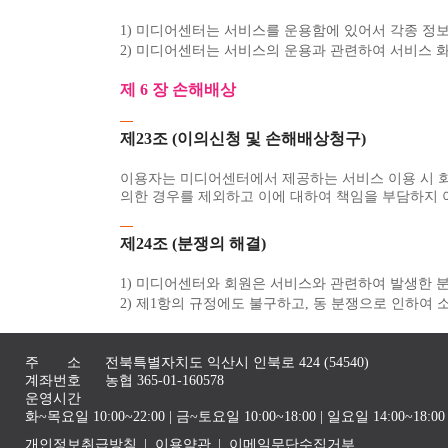
1) 미디어센터는 서비스를 운용함에 있어서 각종 정
2) 미디어센터는 서비스의 운용과 관련하여 서비스 화
제 6 장 손해배상
제23조 (이의신청 및 손해배상청구)
이용자는 미디어센터에서 제공하는 서비스 이용 시 
의한 경우를 제외하고 이에 대하여 책임을 부담하지 
제24조 (분쟁의 해결)
1) 미디어센터와 회원은 서비스와 관련하여 발생한 
2) 제1항의 규정에도 불구하고, 동 분쟁으로 인하여
주 소
전북특별자치도 익산시 인북로 424 (54540)
계좌번호
농협 365-01-160578
운영시간
화~목요일 10:00~22:00 | 금~토요일 10:00~18:00 | 일요일 14:00~1
개인정보취급방침
이용약관
이메일무단수집거부