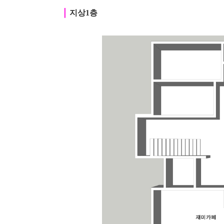
｜
지상1층