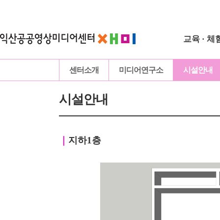
교육 · 체
센터소개
미디어연구소
시설안내
시설안내
｜
지하1층