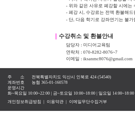
- 위와 같은 사유로 폐강할 시에는 
- 폐강 시, 수강료는 전액 환불해드
- 단, 다음 학기로 강좌연기는 불가
｜
수강취소 및 환불안내
담당자 : 미디어교육팀
연락처 : 070-8282-8076~7
이메일 : iksanmc8076@gmail.com
주 소
전북특별자치도 익산시 인북로 424 (54540)
계좌번호
농협 365-01-160578
운영시간
화~목요일 10:00~22:00 | 금~토요일 10:00~18:00 | 일요일 14:00~1
개인정보취급방침
이용약관
이메일무단수집거부