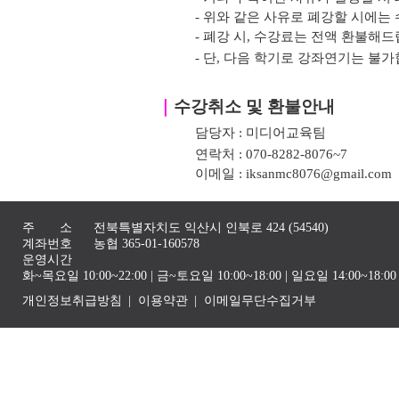
- 위와 같은 사유로 폐강할 시에는 
- 폐강 시, 수강료는 전액 환불해드
- 단, 다음 학기로 강좌연기는 불가
｜
수강취소 및 환불안내
담당자 : 미디어교육팀
연락처 : 070-8282-8076~7
이메일 : iksanmc8076@gmail.com
주 소
전북특별자치도 익산시 인북로 424 (54540)
계좌번호
농협 365-01-160578
운영시간
화~목요일 10:00~22:00 | 금~토요일 10:00~18:00 | 일요일 14:00~1
개인정보취급방침
이용약관
이메일무단수집거부