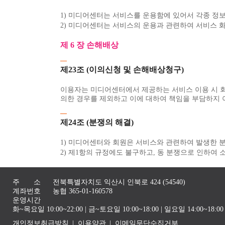
1) 미디어센터는 서비스를 운용함에 있어서 각종 정
2) 미디어센터는 서비스의 운용과 관련하여 서비스 화
제 6 장 손해배상
제23조 (이의신청 및 손해배상청구)
이용자는 미디어센터에서 제공하는 서비스 이용 시 
의한 경우를 제외하고 이에 대하여 책임을 부담하지 
제24조 (분쟁의 해결)
1) 미디어센터와 회원은 서비스와 관련하여 발생한 
2) 제1항의 규정에도 불구하고, 동 분쟁으로 인하여
주 소
전북특별자치도 익산시 인북로 424 (54540)
계좌번호
농협 365-01-160578
운영시간
화~목요일 10:00~22:00 | 금~토요일 10:00~18:00 | 일요일 14:00~1
개인정보취급방침
이용약관
이메일무단수집거부