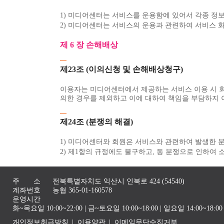
1) 미디어센터는 서비스를 운용함에 있어서 각종 정
2) 미디어센터는 서비스의 운용과 관련하여 서비스 화
제 6 장 손해배상
제23조 (이의신청 및 손해배상청구)
이용자는 미디어센터에서 제공하는 서비스 이용 시 
의한 경우를 제외하고 이에 대하여 책임을 부담하지 
제24조 (분쟁의 해결)
1) 미디어센터와 회원은 서비스와 관련하여 발생한 
2) 제1항의 규정에도 불구하고, 동 분쟁으로 인하여
주 소
전북특별자치도 익산시 인북로 424 (54540)
계좌번호
농협 365-01-160578
운영시간
화~목요일 10:00~22:00 | 금~토요일 10:00~18:00 | 일요일 14:00~1
개인정보취급방침
이용약관
이메일무단수집거부