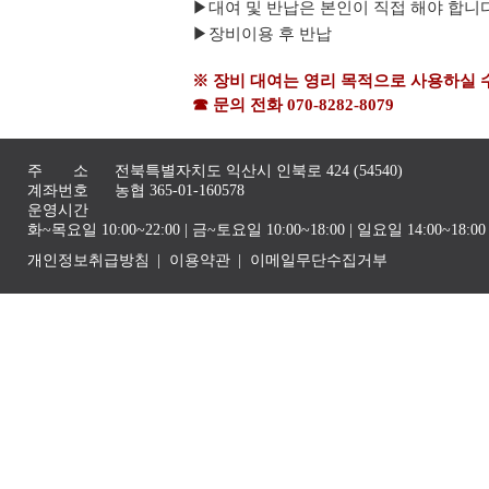
▶
대여 및 반납은 본인이 직접 해야 합니
▶
장비이용 후 반납
※ 장비 대여는 영리 목적으로 사용하실 
☎ 문의 전화 070-8282-8079
주 소
전북특별자치도 익산시 인북로 424 (54540)
계좌번호
농협 365-01-160578
운영시간
화~목요일 10:00~22:00 | 금~토요일 10:00~18:00 | 일요일 14:00~1
개인정보취급방침
이용약관
이메일무단수집거부