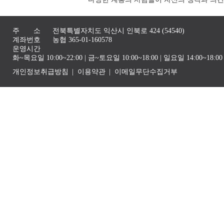
주 소
전북특별자치도 익산시 인북로 424 (54540)
계좌번호
농협 365-01-160578
운영시간
화~목요일 10:00~22:00 | 금~토요일 10:00~18:00 | 일요일 14:00~1
개인정보취급방침
이용약관
이메일무단수집거부