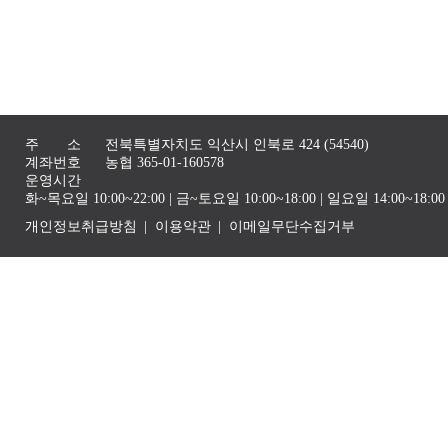
주 소
전북특별자치도 익산시 인북로 424 (54540)
계좌번호
농협 365-01-160578
운영시간
화~목요일 10:00~22:00 | 금~토요일 10:00~18:00 | 일요일 14:00~1
개인정보취급방침
이용약관
이메일무단수집거부