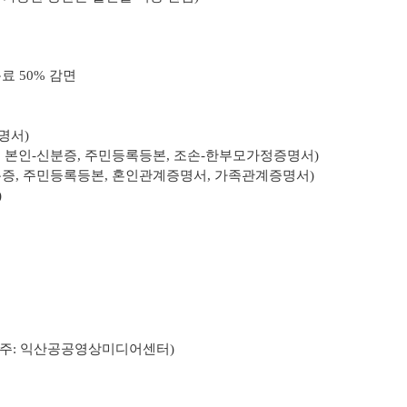
료 50% 감면
명서)
, 본인-신분증, 주민등록등본, 조손-한부모가정증명서)
분증, 주민등록등본, 혼인관계증명서, 가족관계증명서)
)
주
: 익산공공영상미디어센터)