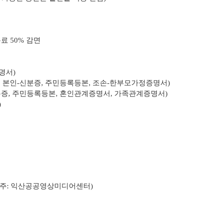
료 50% 감면
명서)
, 본인-신분증, 주민등록등본, 조손-한부모가정증명서)
분증, 주민등록등본, 혼인관계증명서, 가족관계증명서)
)
주
: 익산공공영상미디어센터)