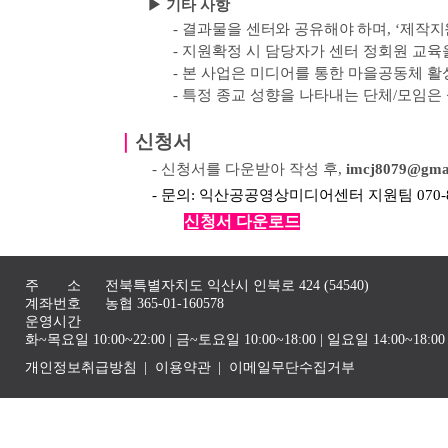
▶ 기타 사항
-
결과물을 센터와 공유해야 하며
, ‘
제작지
-
지원확정 시 담당자가 센터 정회원 교육
-
본 사업은 미디어를 통한 마을공동체 활
-
특정 종교 성향을 나타내는 단체
/
모임은
｜
신청서
- 신청서를 다운받아 작성 후,
imcj8079@gma
- 문의: 익산공공영상미디어센터 지원팀 070-82
신청서 다운로드
주 소
전북특별자치도 익산시 인북로 424 (54540)
계좌번호
농협 365-01-160578
운영시간
화~목요일 10:00~22:00 | 금~토요일 10:00~18:00 | 일요일 14:00~1
개인정보취급방침
이용약관
이메일무단수집거부