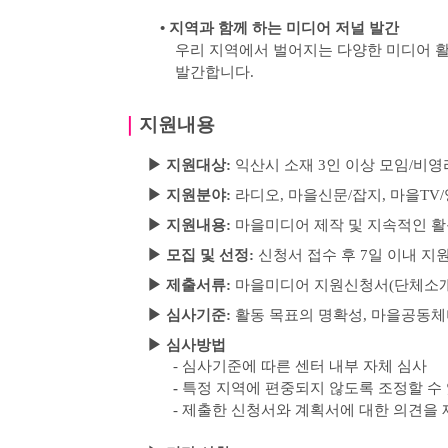
•
지역과 함께 하는 미디어 저널 발간
우리 지역에서 벌어지는 다양한 미디어 활
발간합니다
.
｜
지원내용
▶
지원대상
:
익산시 소재
3
인 이상 모임
/
비영
▶
지원분야
:
라디오
,
마을신문
/
잡지
,
마을
TV/
▶
지원내용:
마을미디어 제작 및 지속적인 활
▶
모집 및 선정
:
신청서 접수 후
7
일 이내 지
▶
제출서류
:
마을미디어 지원신청서
(
단체소
▶
심사기준
:
활동 목표의 명확성
,
마을공동체
▶
심사방법
-
심사기준에 따른 센터 내부 자체 심사
-
특정 지역에 편중되지 않도록 조정할 수
-
제출한 신청서와 계획서에 대한 의견을 