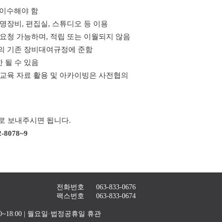
 이수해야 함
명장비, 편집실, 스튜디오 등 이용
 요청 가능하며, 적립 또는 이월되지 않음
터의 기존 장비대여규정에 준함
한 될 수 있음
, 교육 자료 활용 및 아카이빙은 사전협의
로 보내주시면 됩니다.
2-8078~9
전화번호
063-833-0676
팩스번호
063-833-0674
4:00~18:00 | 월요일·법정공휴일 휴관