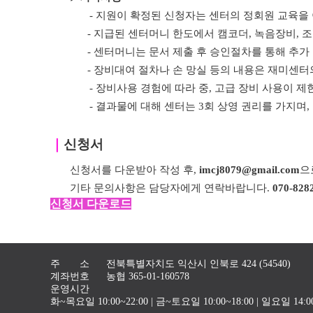
- 지원이 확정된 신청자는 센터의 정회원 교육을
- 지급된 센터머니 한도에서 캠코더, 녹음장비, 조
- 센터머니는
문서 제출 후 승인절차를 통해 추가
- 장비대여 절차나 손 망실 등의 내용은 재미센
- 장비사용 경험에 따라 중, 고급 장비 사용이 제
- 결과물에 대해 센터는 3회 상영 권리를 가지며
｜
신청서
신청서를 다운받아 작성 후,
imcj8079@gmail.com
으
기타 문의사항은 담당자에게 연락바랍니다.
070-828
신청서 다운로드
주 소
전북특별자치도 익산시 인북로 424 (54540)
계좌번호
농협 365-01-160578
운영시간
화~목요일 10:00~22:00 | 금~토요일 10:00~18:00 | 일요일 1