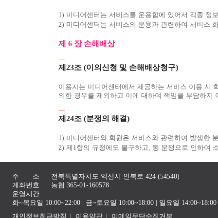
1) 미디어센터는 서비스를 운용함에 있어서 각종 정
2) 미디어센터는 서비스의 운용과 관련하여 서비스 화
제 6 장 손해배상
제23조 (이의신청 및 손해배상청구)
이용자는 미디어센터에서 제공하는 서비스 이용 시 
의한 경우를 제외하고 이에 대하여 책임을 부담하지 
제24조 (분쟁의 해결)
1) 미디어센터와 회원은 서비스와 관련하여 발생한 
2) 제1항의 규정에도 불구하고, 동 분쟁으로 인하여
주 소
전북특별자치도 익산시 인북로 424 (54540)
계좌번호
농협 365-01-160578
운영시간
화~목요일 10:00~22:00 | 금~토요일 10:00~18:00 | 일요일 14:00~1
개인정보취급방침
이용약관
이메일무단수집거부