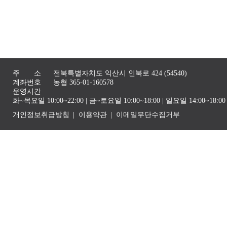
주 소
전북특별자치도 익산시 인북로 424 (54540)
계좌번호
농협 365-01-160578
운영시간
화~목요일 10:00~22:00 | 금~토요일 10:00~18:00 | 일요일 14:00~1
개인정보취급방침
이용약관
이메일무단수집거부